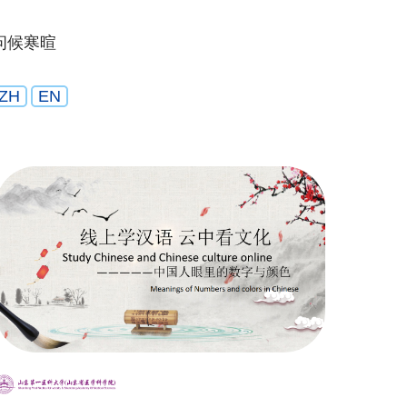
问候寒暄
ZH
EN