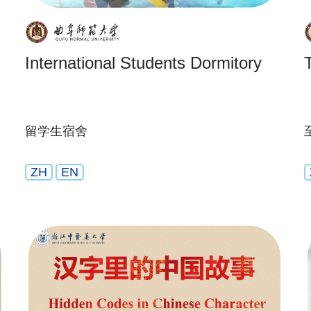
International Students Dormitory
留学生宿舍
ZH
EN