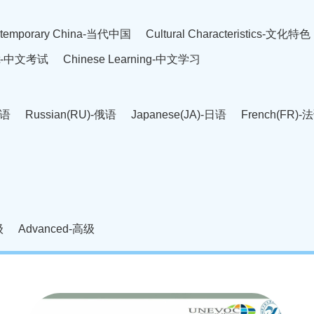
temporary China-当代中国
Cultural Characteristics-文化特色
est-中文考试
Chinese Learning-中文学习
英语
Russian(RU)-俄语
Japanese(JA)-日语
French(FR)-
Thai language(TH)-泰语
Arabic(AR)-阿拉伯语
Korean(
老挝语
Czech(CS)-捷克语
Hungarian(HU)-匈牙利语
Roman
-柬埔寨语
Mongolian(MN)-蒙古语
级
Advanced-高级