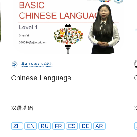
Chinese Language
汉语基础
ZH
EN
RU
FR
ES
DE
AR