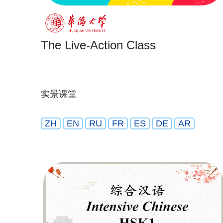
The Live-Action Class
实景课堂
ZH
EN
RU
FR
ES
DE
AR