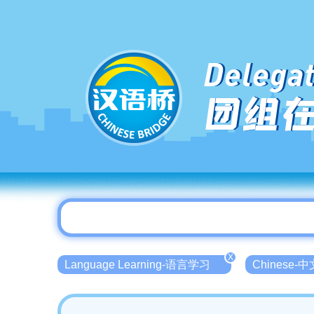
Delegat
团组
X
Language Learning-语言学习
Chinese-中