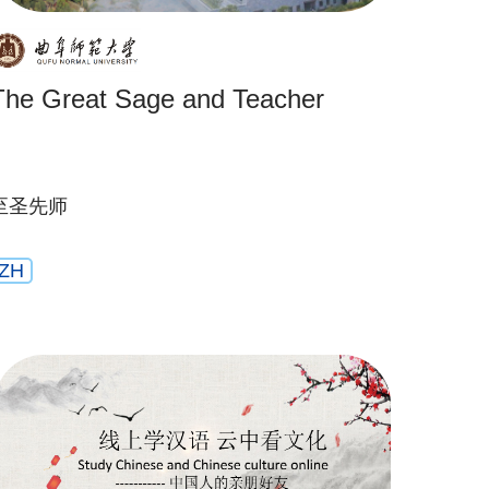
The Great Sage and Teacher
至圣先师
ZH