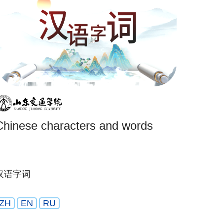
Chinese characters and words
汉语字词
ZH
EN
RU