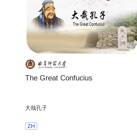
The Great Confucius
大哉孔子
ZH