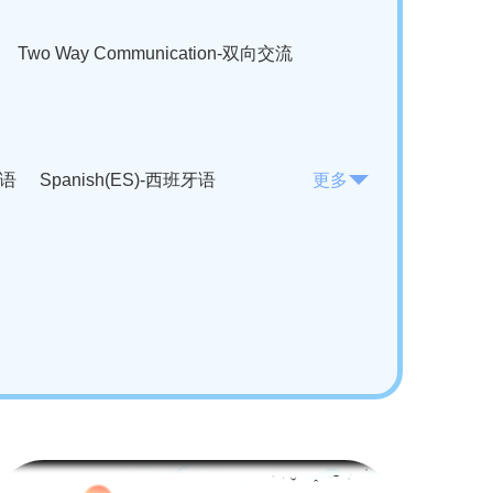
Two Way Communication-双向交流
法语
Spanish(ES)-西班牙语
更多
KO)-韩语
Vietnamese(VI)-越南语
ian(RO)-罗马尼亚语