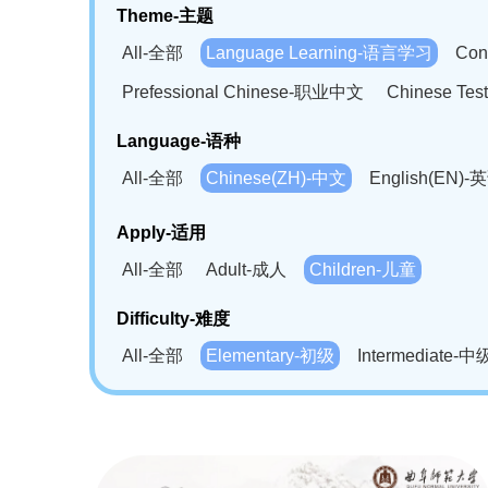
Theme-主题
All-全部
Language Learning-语言学习
Con
Prefessional Chinese-职业中文
Chinese T
Language-语种
All-全部
Chinese(ZH)-中文
English(EN)-
German(DE)-德语
Portuguese(PT)-葡萄牙语
Apply-适用
Bahasa Melayu(MS)-马来语
Laotian(LO)-
All-全部
Adult-成人
Children-儿童
Swahili(SW)-斯瓦西里语
Kampuchea(KH)
Difficulty-难度
All-全部
Elementary-初级
Intermediate-中