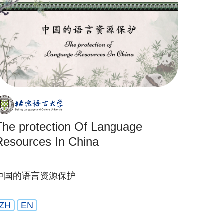
The protection Of Language
Resources In China
中国的语言资源保护
ZH
EN