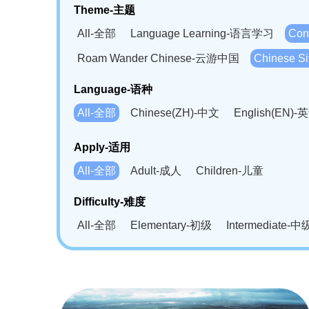
Theme-主题
All-全部
Language Learning-语言学习
Con
Roam Wander Chinese-云游中国
Chinese 
Language-语种
All-全部
Chinese(ZH)-中文
English(EN)-
German(DE)-德语
Portuguese(PT)-葡萄牙语
Apply-适用
Bahasa Melayu(MS)-马来语
Laotian(LO)-
All-全部
Adult-成人
Children-儿童
Swahili(SW)-斯瓦西里语
Kampuchea(KH)
Difficulty-难度
All-全部
Elementary-初级
Intermediate-中