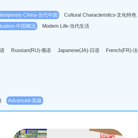
temporary China-当代中国
Cultural Characteristics-文化特色
Situation-中国概况
Modern Life-当代生活
英语
Russian(RU)-俄语
Japanese(JA)-日语
French(FR)-
Thai language(TH)-泰语
Arabic(AR)-阿拉伯语
Korean(
老挝语
Czech(CS)-捷克语
Hungarian(HU)-匈牙利语
Roman
-柬埔寨语
Mongolian(MN)-蒙古语
级
Advanced-高级