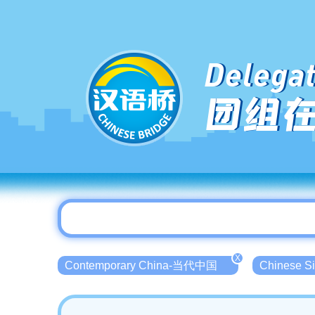
Delegat
团组
X
Contemporary China-当代中国
Chinese 