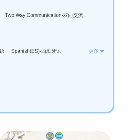
Two Way Communication-双向交流
法语
Spanish(ES)-西班牙语
更多
KO)-韩语
Vietnamese(VI)-越南语
ian(RO)-罗马尼亚语