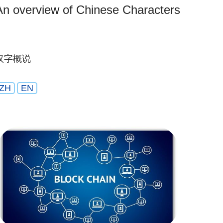
An overview of Chinese Characters
汉字概说
ZH
EN