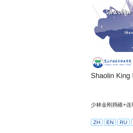
Shaolin King
少林金刚捣碓+连
ZH
EN
RU