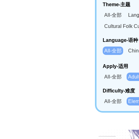
Theme-主题
All-全部
Lan
Cultural Fol
Language-语种
All-全部
Chi
German(DE)-
Apply-适用
Bahasa Mela
All-全部
Adu
Swahili(SW
Difficulty-难度
All-全部
Ele