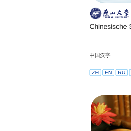
Chinesische S
中国汉字
ZH
EN
RU