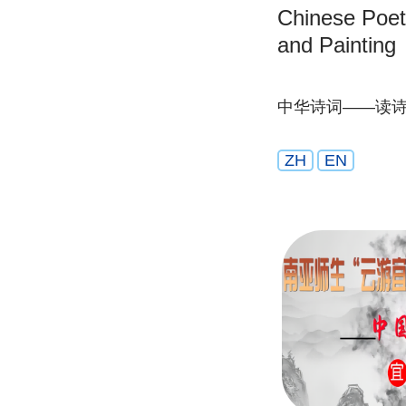
Chinese Poet
and Painting
中华诗词——读
ZH
EN