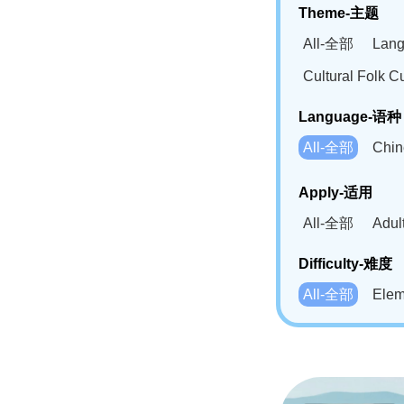
Theme-主题
All-全部
Lan
Cultural Fol
Language-语种
All-全部
Chi
German(DE)-
Apply-适用
Bahasa Mela
All-全部
Adu
Swahili(SW
Difficulty-难度
All-全部
Ele