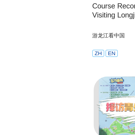
Course Record
Visiting Long
游龙江看中国
ZH
EN