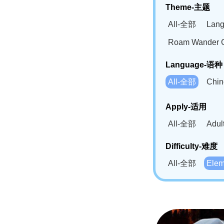
Theme-主题
All-全部
Lan
Roam Wander
Language-语种
All-全部
Chi
German(DE)-
Apply-适用
Bahasa Mela
All-全部
Adu
Swahili(SW
Difficulty-难度
All-全部
Ele