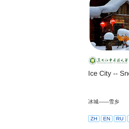
Ice City -- 
冰城——雪乡
ZH
EN
RU