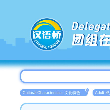
Delegat
团组
X
Cultural Characteristics-文化特色
Adult-