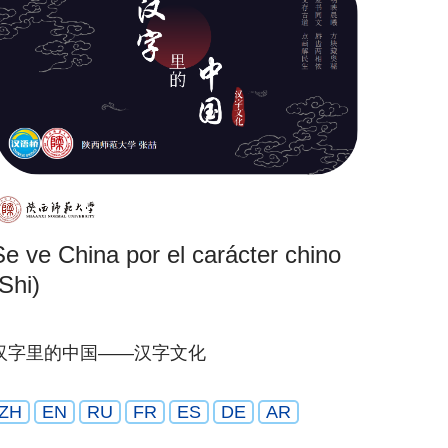
Se ve China por el carácter chino
Shi)
汉字里的中国——汉字文化
ZH
EN
RU
FR
ES
DE
AR