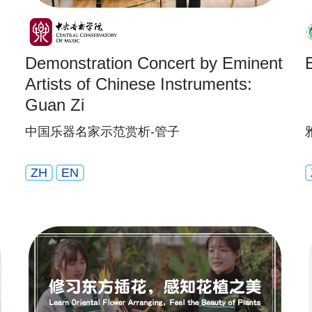
Demonstration Concert by Eminent
Artists of Chinese Instruments:
Guan Zi
中国乐器名家示范赏析-管子
ZH
EN