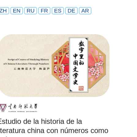
ZH
EN
RU
FR
ES
DE
AR
studio de la historia de la
literatura china con números como