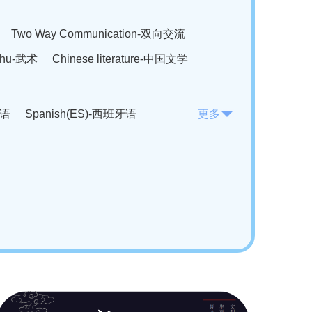
Two Way Communication-双向交流
hu-武术
Chinese literature-中国文学
法语
Spanish(ES)-西班牙语
更多
KO)-韩语
Vietnamese(VI)-越南语
ian(RO)-罗马尼亚语