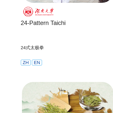
24-Pattern Taichi
24式太极拳
ZH
EN