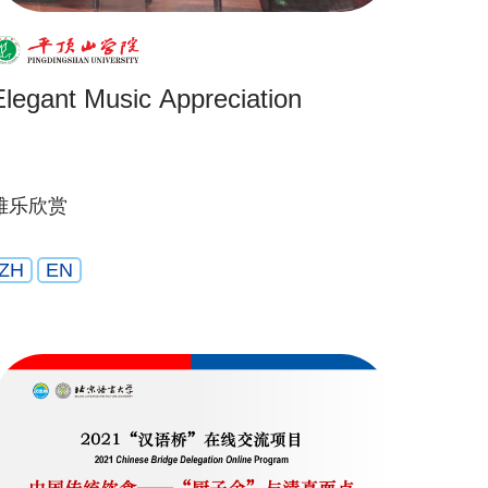
Elegant Music Appreciation
雅乐欣赏
ZH
EN