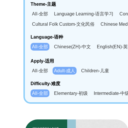
Theme-主题
All-全部
Language Learning-语言学习
Con
Cultural Folk Custom-文化民俗
Chinese Me
Language-语种
All-全部
Chinese(ZH)-中文
English(EN)-
German(DE)-德语
Portuguese(PT)-葡萄牙语
Apply-适用
Bahasa Melayu(MS)-马来语
Laotian(LO)-
All-全部
Adult-成人
Children-儿童
Swahili(SW)-斯瓦西里语
Kampuchea(KH)
Difficulty-难度
All-全部
Elementary-初级
Intermediate-中