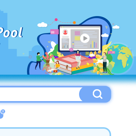
Pool
X