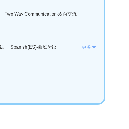
Two Way Communication-双向交流
法语
Spanish(ES)-西班牙语
更多
KO)-韩语
Vietnamese(VI)-越南语
ian(RO)-罗马尼亚语