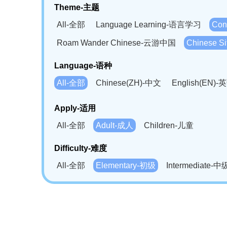
Theme-主题
All-全部
Language Learning-语言学习
Con
Roam Wander Chinese-云游中国
Chinese 
Language-语种
All-全部
Chinese(ZH)-中文
English(EN)-
German(DE)-德语
Portuguese(PT)-葡萄牙语
Apply-适用
Bahasa Melayu(MS)-马来语
Laotian(LO)-
All-全部
Adult-成人
Children-儿童
Swahili(SW)-斯瓦西里语
Kampuchea(KH)
Difficulty-难度
All-全部
Elementary-初级
Intermediate-中