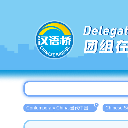
Delegat
团组
X
Contemporary China-当代中国
Chinese 