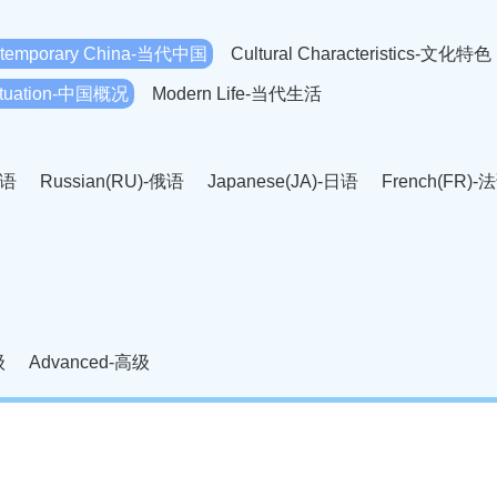
temporary China-当代中国
Cultural Characteristics-文化特色
Situation-中国概况
Modern Life-当代生活
英语
Russian(RU)-俄语
Japanese(JA)-日语
French(FR)-
Thai language(TH)-泰语
Arabic(AR)-阿拉伯语
Korean(
老挝语
Czech(CS)-捷克语
Hungarian(HU)-匈牙利语
Roman
-柬埔寨语
Mongolian(MN)-蒙古语
级
Advanced-高级