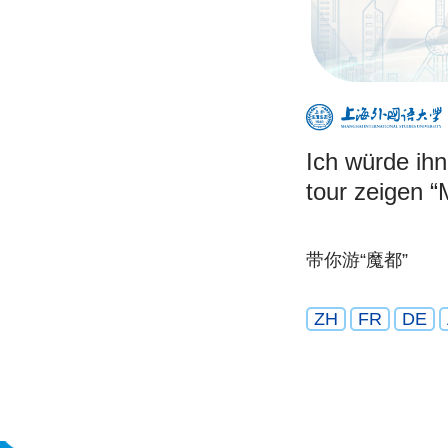
Ich würde ihn
tour zeigen 
带你游“魔都”
ZH
FR
DE