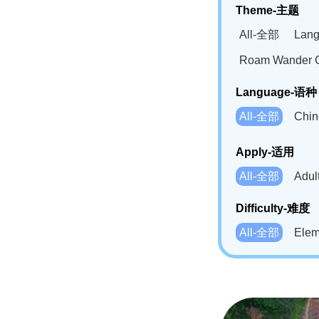
Theme-主题
All-全部
Lan
Roam Wander
Language-语种
All-全部
Chi
German(DE)-
Apply-适用
Bahasa Mela
All-全部
Adu
Swahili(SW
Difficulty-难度
All-全部
Ele