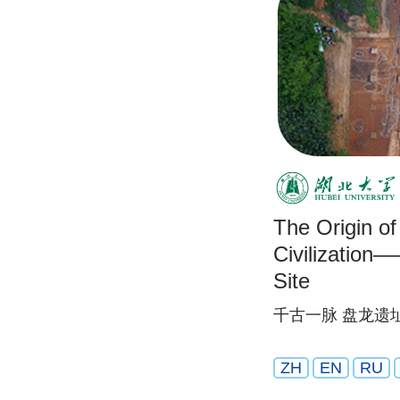
The Origin o
Civilizatio
Site
千古一脉 盘龙遗
ZH
EN
RU