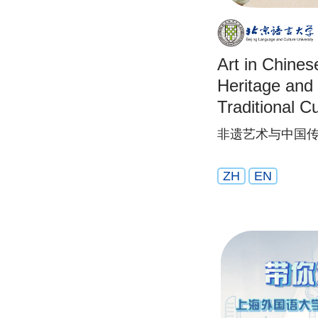
Art in Chines
Heritage and
Traditional Cu
非遗艺术与中国
ZH
EN