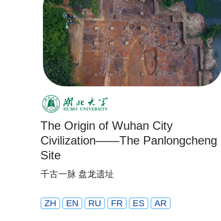
The Origin of Wuhan City
Civilization——The Panlongcheng
Site
千古一脉 盘龙遗址
ZH
EN
RU
FR
ES
AR