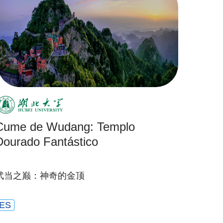
Cume de Wudang: Templo
Dourado Fantástico
武当之巅：神奇的金顶
ES