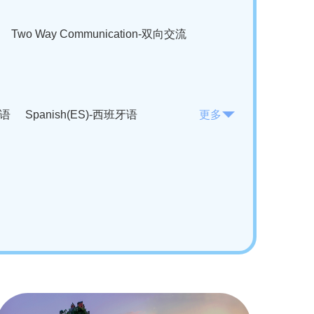
Two Way Communication-双向交流
法语
Spanish(ES)-西班牙语
更多
KO)-韩语
Vietnamese(VI)-越南语
ian(RO)-罗马尼亚语