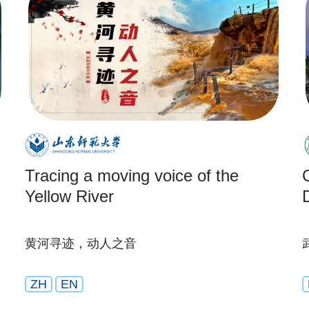
Tracing a moving voice of the
Yellow River
黄河寻迹，动人之音
ZH
EN