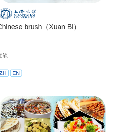
Chinese brush（Xuan Bi）
宣笔
ZH
EN