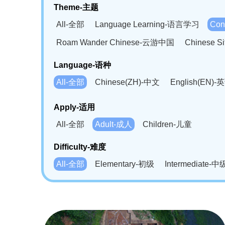
Theme-主题
All-全部
Language Learning-语言学习
Con
Roam Wander Chinese-云游中国
Chinese 
Language-语种
All-全部
Chinese(ZH)-中文
English(EN)-
German(DE)-德语
Portuguese(PT)-葡萄牙语
Apply-适用
Bahasa Melayu(MS)-马来语
Laotian(LO)-
All-全部
Adult-成人
Children-儿童
Swahili(SW)-斯瓦西里语
Kampuchea(KH)
Difficulty-难度
All-全部
Elementary-初级
Intermediate-中