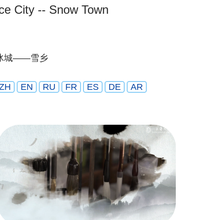
Ice City -- Snow Town
冰城——雪乡
ZH
EN
RU
FR
ES
DE
AR