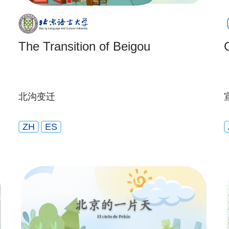
The Transition of Beigou
北沟变迁
ZH
ES