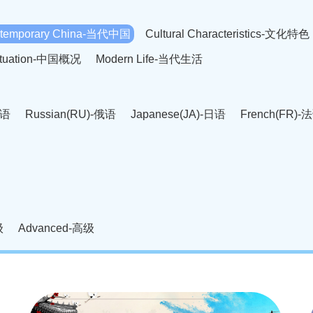
temporary China-当代中国
Cultural Characteristics-文化特色
Situation-中国概况
Modern Life-当代生活
英语
Russian(RU)-俄语
Japanese(JA)-日语
French(FR)-
Thai language(TH)-泰语
Arabic(AR)-阿拉伯语
Korean(
老挝语
Czech(CS)-捷克语
Hungarian(HU)-匈牙利语
Roman
-柬埔寨语
Mongolian(MN)-蒙古语
级
Advanced-高级