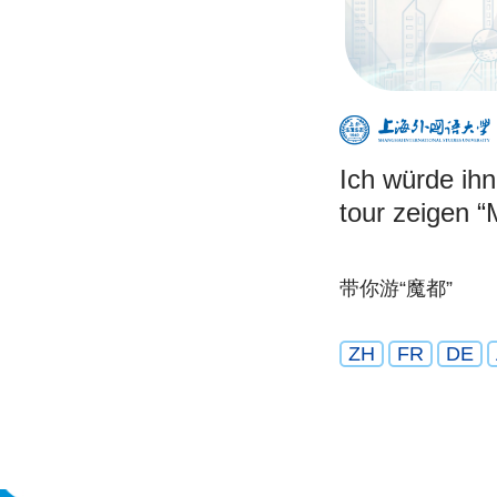
Ich würde ihn
tour zeigen 
带你游“魔都”
ZH
FR
DE