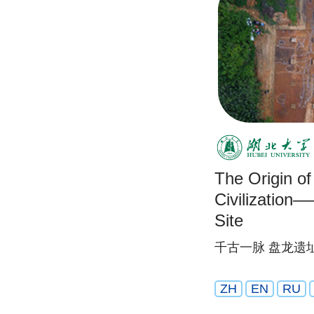
The Origin o
Civilizatio
Site
千古一脉 盘龙遗
ZH
EN
RU