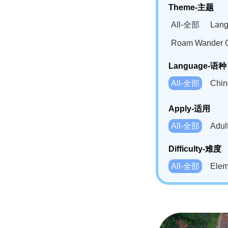
Theme-主题
All-全部
Lan
Roam Wander
Language-语种
All-全部
Chi
German(DE)-
Apply-适用
Bahasa Mela
All-全部
Adu
Swahili(SW
Difficulty-难度
All-全部
Ele