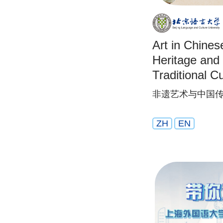
Art in Chines
Heritage and
Traditional Cu
非遗艺术与中国
ZH
EN