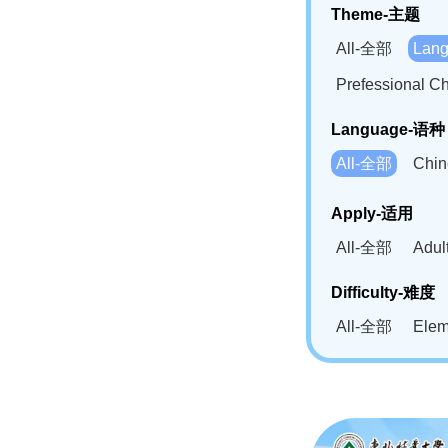
Theme-主题
All-全部
Lan
Prefessional
Language-语种
All-全部
Chi
German(DE)-
Apply-适用
Bahasa Mela
All-全部
Adu
Swahili(SW
Difficulty-难度
All-全部
Ele