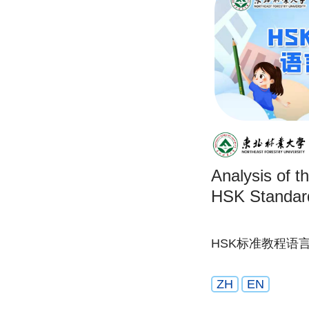
Analysis of t
HSK Standar
HSK标准教程语
ZH
EN