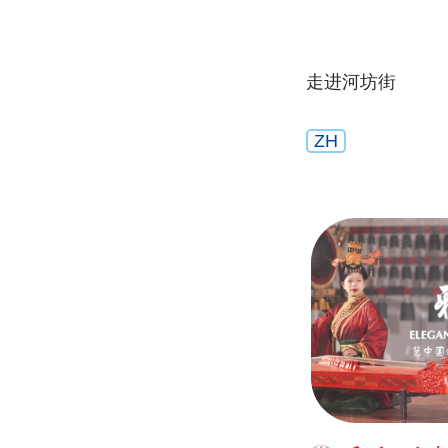
走进河坊街
ZH