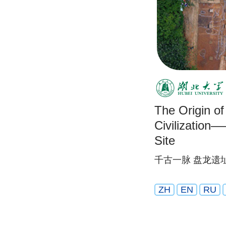
The Origin o
Civilizatio
Site
千古一脉 盘龙遗
ZH
EN
RU