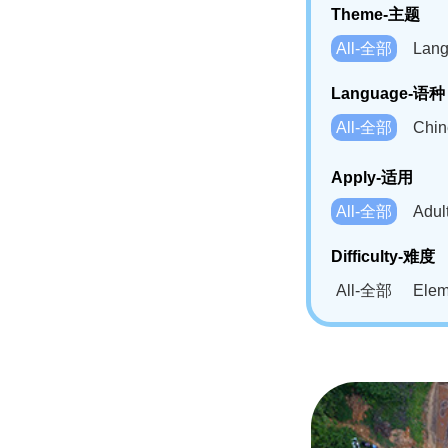
Theme-主题
All-全部
Lan
Language-语种
All-全部
Chi
German(DE)-
Apply-适用
Bahasa Mela
All-全部
Adu
Swahili(SW
Difficulty-难度
All-全部
Ele