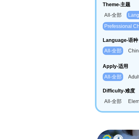
Theme-主题
All-全部
Lan
Prefessional
Language-语种
All-全部
Chi
German(DE)-
Apply-适用
Bahasa Mela
All-全部
Adu
Swahili(SW
Difficulty-难度
All-全部
Ele