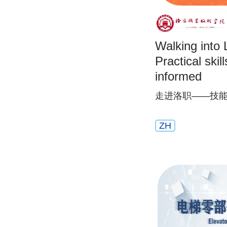
Walking into 
Practical skill
informed
走进洛职——技
ZH