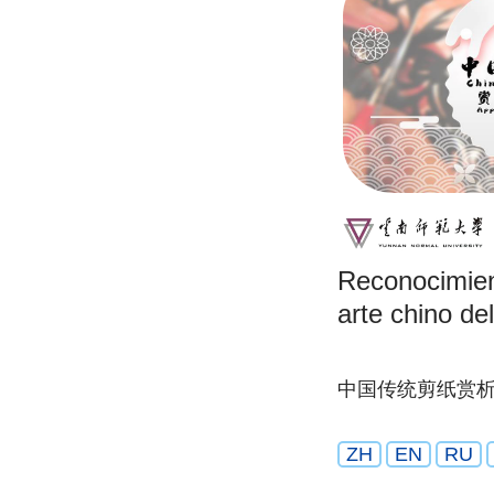
Reconocimien
arte chino de
中国传统剪纸赏
ZH
EN
RU