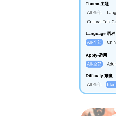
Theme-主题
All-全部
Lan
Cultural Fol
Language-语种
All-全部
Chi
German(DE)-
Apply-适用
Bahasa Mela
All-全部
Adu
Swahili(SW
Difficulty-难度
All-全部
Ele