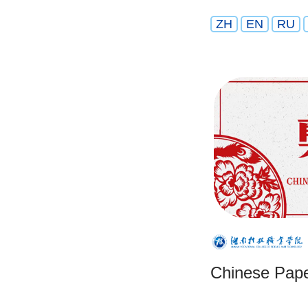
ZH
EN
RU
Chinese Pape