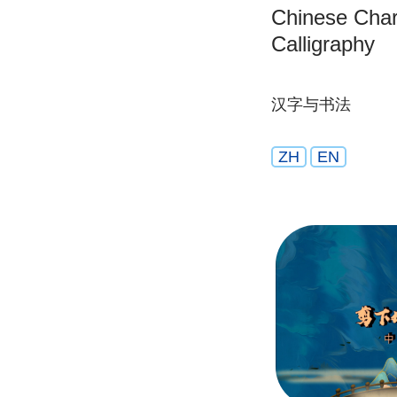
Chinese Char
Calligraphy
汉字与书法
ZH
EN