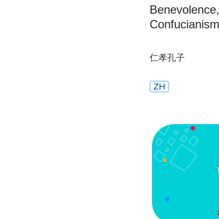
Benevolence, F
Confucianis
仁孝孔子
ZH