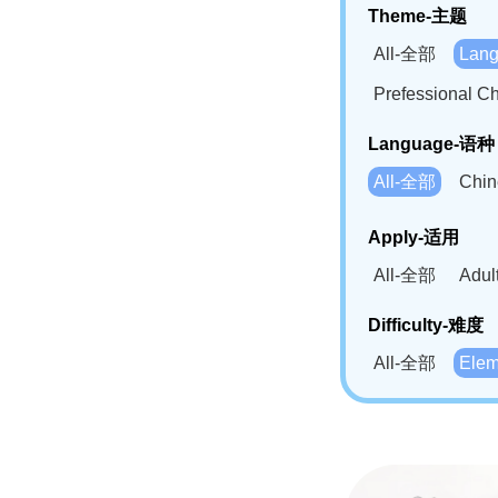
Theme-主题
All-全部
Lan
Prefessional
Language-语种
All-全部
Chi
German(DE)-
Apply-适用
Bahasa Mela
All-全部
Adu
Swahili(SW
Difficulty-难度
All-全部
Ele