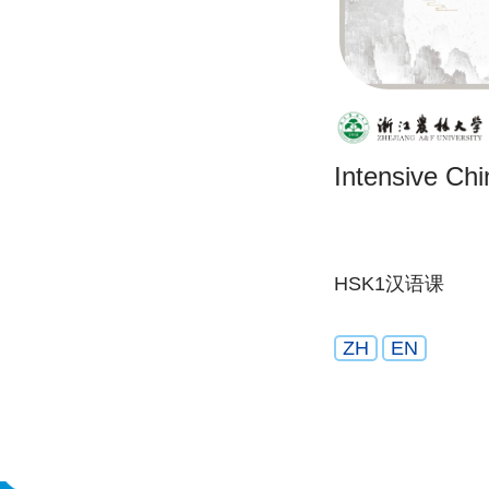
Intensive Ch
HSK1汉语课
ZH
EN