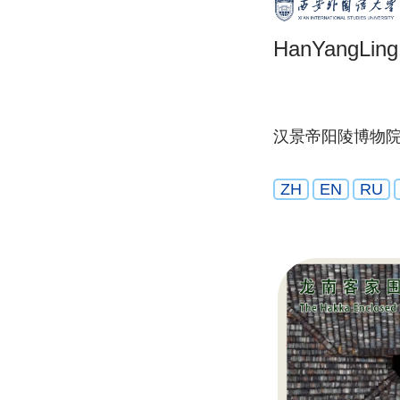
HanYangLin
汉景帝阳陵博物
ZH
EN
RU