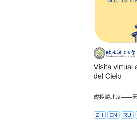
Visita virtua
del Cielo
虚拟游北京——
ZH
EN
RU