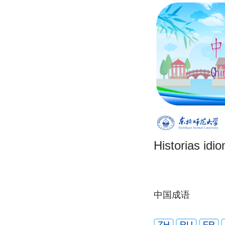
Historias idi
中国成语
ZH
RU
FR