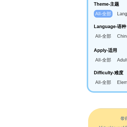
Theme-主题
All-全部
Lan
Language-语种
All-全部
Chi
German(DE)-
Apply-适用
Bahasa Mela
All-全部
Adu
Swahili(SW
Difficulty-难度
All-全部
Ele