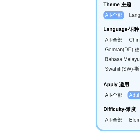
Theme-主题
All-全部
Lan
Language-语种
All-全部
Chi
German(DE)-
Bahasa Mela
Swahili(SW
Apply-适用
All-全部
Adu
Difficulty-难度
All-全部
Ele