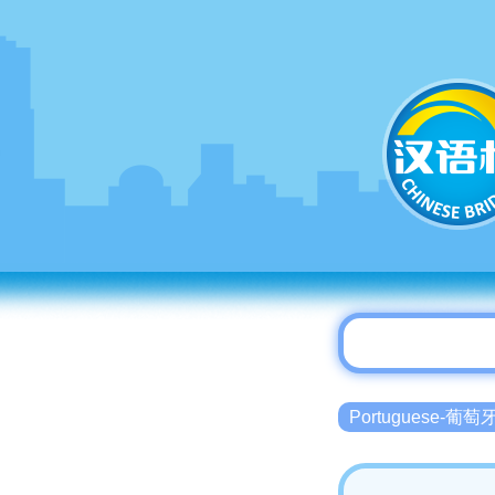
Portuguese-葡萄