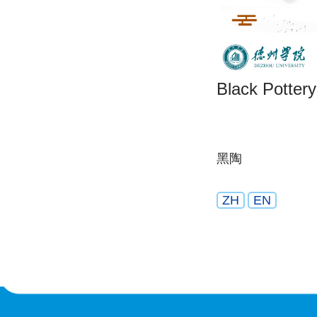
Black Pottery
黑陶
ZH
EN