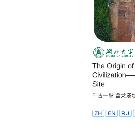
The Origin o
Civilizatio
Site
千古一脉 盘龙遗
ZH
EN
RU