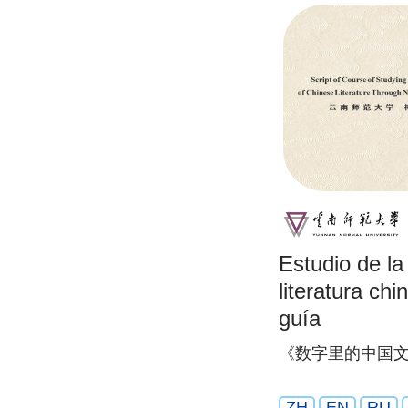
Estudio de la 
literatura c
guía
《数字里的中国
ZH
EN
RU