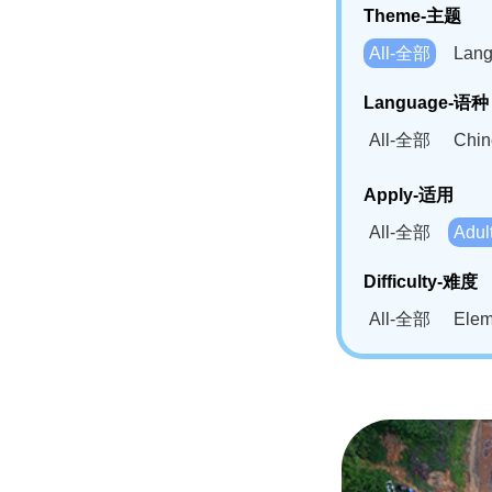
Theme-主题
All-全部
Lan
Language-语种
All-全部
Chi
German(DE)-
Apply-适用
Bahasa Mela
All-全部
Adu
Swahili(SW
Difficulty-难度
All-全部
Ele