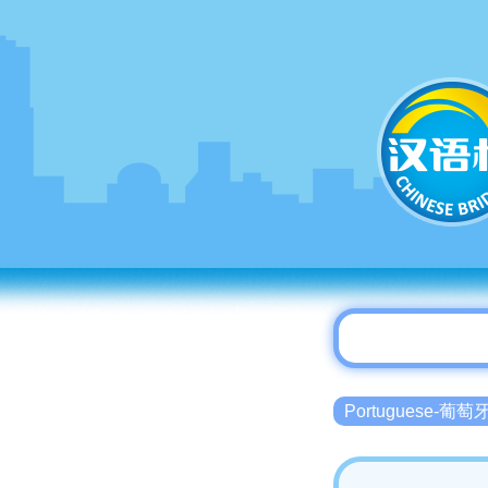
Portuguese-葡萄