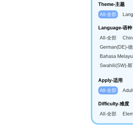
Theme-主题
All-全部
Lan
Language-语种
All-全部
Chi
German(DE)-
Bahasa Mela
Swahili(SW
Apply-适用
All-全部
Adu
Difficulty-难度
All-全部
Ele