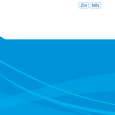
ZH
MN