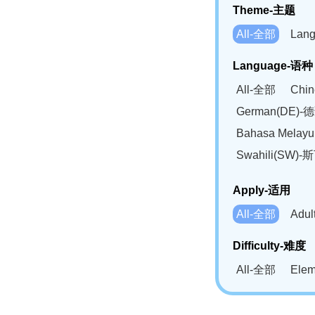
Theme-主题
All-全部
Lan
Language-语种
All-全部
Chi
German(DE)-
Bahasa Mela
Swahili(SW
Apply-适用
All-全部
Adu
Difficulty-难度
All-全部
Ele