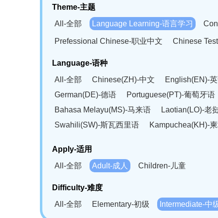
Theme-主题
All-全部
Language Learning-语言学习
Con
Prefessional Chinese-职业中文
Chinese T
Language-语种
All-全部
Chinese(ZH)-中文
English(EN)-
German(DE)-德语
Portuguese(PT)-葡萄牙语
Bahasa Melayu(MS)-马来语
Laotian(LO)-
Swahili(SW)-斯瓦西里语
Kampuchea(KH)
Apply-适用
All-全部
Adult-成人
Children-儿童
Difficulty-难度
All-全部
Elementary-初级
Intermediate-中