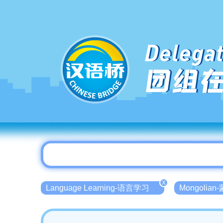
Delegat
团组
X
Language Learning-语言学习
Mongolia