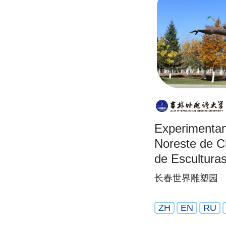
Experimentand
Noreste de C
de Escultura
长春世界雕塑园
ZH
EN
RU