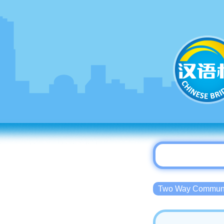
Two Way Commu