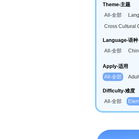
Theme-主题
All-全部
Lan
Cross Cultur
Language-语种
All-全部
Chi
German(DE)-
Apply-适用
Bahasa Mela
All-全部
Adu
Swahili(SW
Difficulty-难度
All-全部
Ele