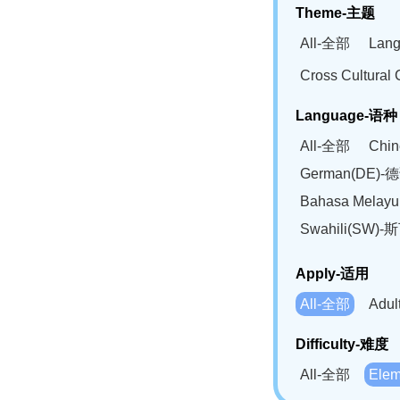
Theme-主题
All-全部
Lan
Cross Cultur
Language-语种
All-全部
Chi
German(DE)-
Bahasa Mela
Swahili(SW
Apply-适用
All-全部
Adu
Difficulty-难度
All-全部
Ele