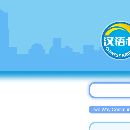
Two Way Commu