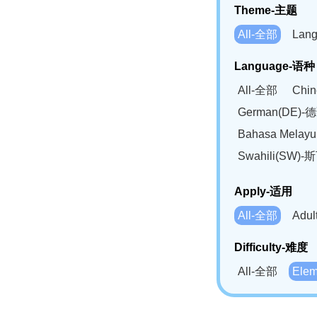
Theme-主题
All-全部
Lan
Language-语种
All-全部
Chi
German(DE)-
Bahasa Mela
Swahili(SW
Apply-适用
All-全部
Adu
Difficulty-难度
All-全部
Ele