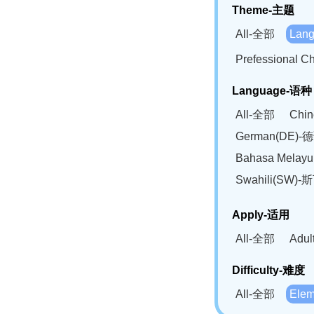
Theme-主题
All-全部
Lan
Prefessional
Language-语种
All-全部
Chi
German(DE)-
Bahasa Mela
Swahili(SW
Apply-适用
All-全部
Adu
Difficulty-难度
All-全部
Ele