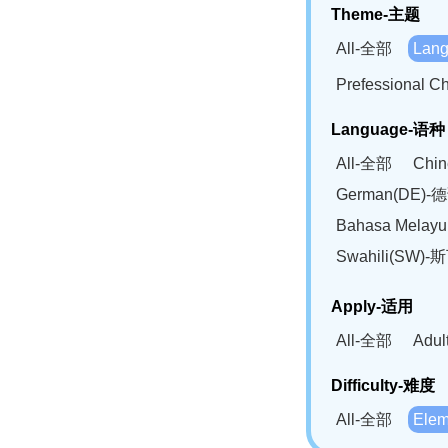
Theme-主题
All-全部
Lan
Prefessional
Language-语种
All-全部
Chi
German(DE)-
Bahasa Mela
Swahili(SW
Apply-适用
All-全部
Adu
Difficulty-难度
All-全部
Ele