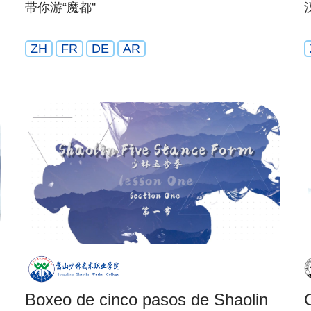
带你游“魔都”
ZH
FR
DE
AR
Boxeo de cinco pasos de Shaolin