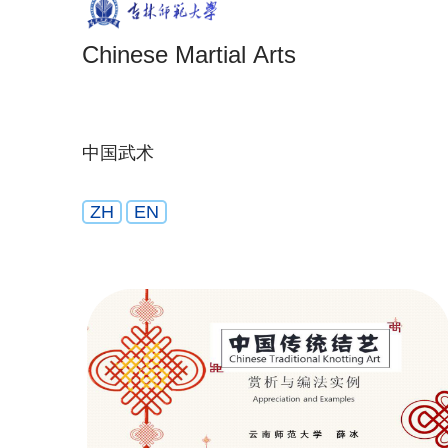
Chinese Martial Arts
中国武术
ZH
EN