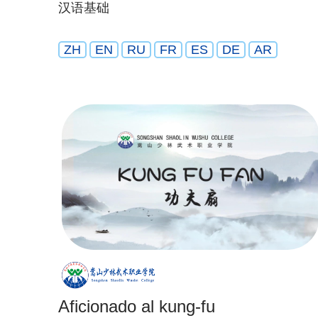
汉语基础
ZH
EN
RU
FR
ES
DE
AR
Aficionado al kung-fu