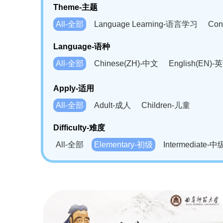
Theme-主题
All-全部
Language Learning-语言学习
Con
Language-语种
All-全部
Chinese(ZH)-中文
English(EN)-
German(DE)-德语
Portuguese(PT)-葡萄牙语
Apply-适用
Bahasa Melayu(MS)-马来语
Laotian(LO)-
All-全部
Adult-成人
Children-儿童
Swahili(SW)-斯瓦西里语
Kampuchea(KH)
Difficulty-难度
All-全部
Elementary-初级
Intermediate-中