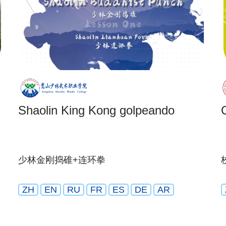
Shaolin King Kong golpeando
少林金刚捣碓+连环拳
ZH
EN
RU
FR
ES
DE
AR