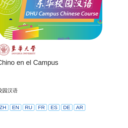
Chino en el Campus
校园汉语
ZH
EN
RU
FR
ES
DE
AR