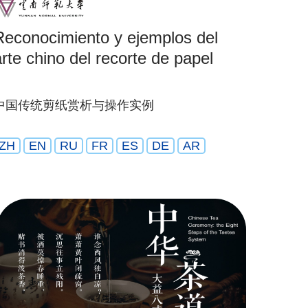
Reconocimiento y ejemplos del
arte chino del recorte de papel
中国传统剪纸赏析与操作实例
ZH
EN
RU
FR
ES
DE
AR