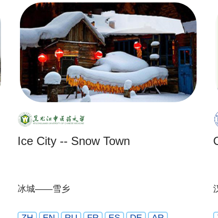
Ice City -- Snow Town
冰城——雪乡
ZH
EN
RU
FR
ES
DE
AR