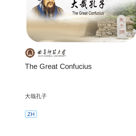
The Great Confucius
大哉孔子
ZH