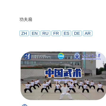
功夫扇
ZH
EN
RU
FR
ES
DE
AR