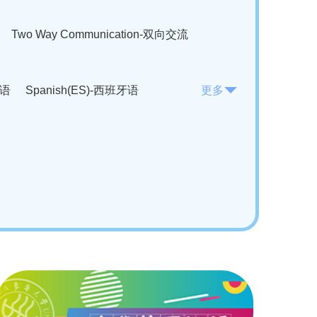
Two Way Communication-双向交流
法语
Spanish(ES)-西班牙语
更多
KO)-韩语
Vietnamese(VI)-越南语
ian(RO)-罗马尼亚语