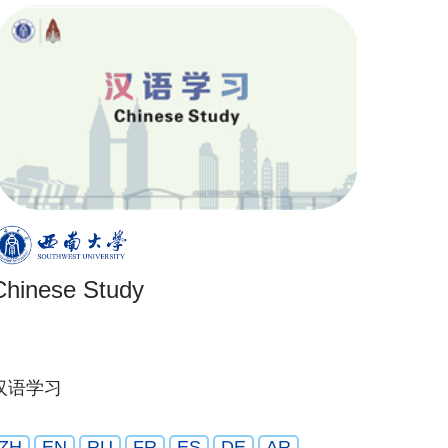
Chinese Study
汉语学习
ZH
EN
RU
FR
ES
DE
AR