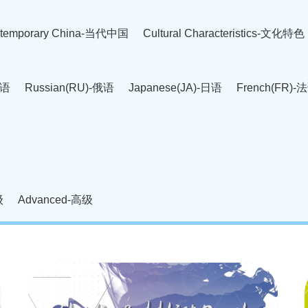
temporary China-当代中国
Cultural Characteristics-文化特色
英语
Russian(RU)-俄语
Japanese(JA)-日语
French(FR)-
Thai language(TH)-泰语
Arabic(AR)-阿拉伯语
Korean(
老挝语
Czech(CS)-捷克语
Hungarian(HU)-匈牙利语
Roman
-柬埔寨语
Mongolian(MN)-蒙古语
级
Advanced-高级