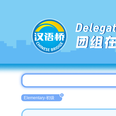
Delegat
团组
X
Elementary-初级