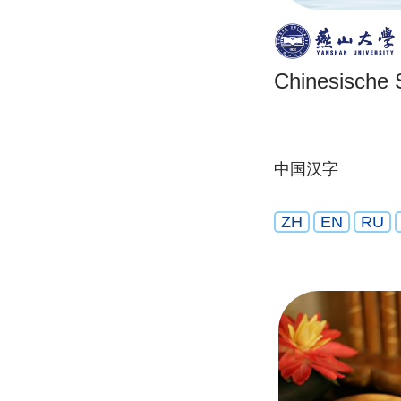
Chinesische S
中国汉字
ZH
EN
RU