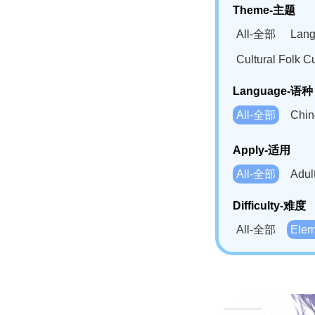
Theme-主题
All-全部
Lan
Cultural Fol
Language-语种
All-全部
Chi
German(DE)-
Apply-适用
Bahasa Mela
All-全部
Adu
Swahili(SW
Difficulty-难度
All-全部
Ele