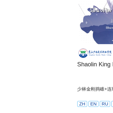
Shaolin King
少林金刚捣碓+连
ZH
EN
RU