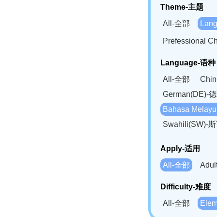
Theme-主题
All-全部
Lan
Prefessional
Language-语种
All-全部
Chi
German(DE)-
Bahasa Mela
Swahili(SW
Apply-适用
All-全部
Adu
Difficulty-难度
All-全部
Ele