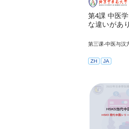
第4課 中医
な違いがあり
第三课-中医与汉
ZH
JA