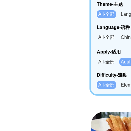
Theme-主题
All-全部
Lan
Language-语种
All-全部
Chi
German(DE)-
Apply-适用
Bahasa Mela
All-全部
Adu
Swahili(SW
Difficulty-难度
All-全部
Ele