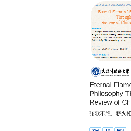
Eternal Flame
Philosophy T
Review of C
Culture
弦歌不绝、薪火
ZH
JA
EN