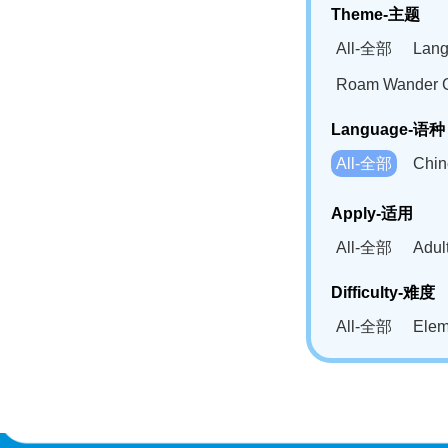
Theme-主题
All-全部
Lan
Roam Wander
Language-语种
All-全部
Chi
German(DE)-
Apply-适用
Bahasa Mela
All-全部
Adu
Swahili(SW
Difficulty-难度
All-全部
Ele