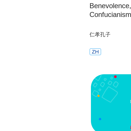
Benevolence, F
Confucianis
仁孝孔子
ZH