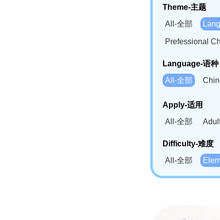
Theme-主题
All-全部
Lan
Prefessional
Language-语种
All-全部
Chi
German(DE)-
Apply-适用
Bahasa Mela
All-全部
Adu
Swahili(SW
Difficulty-难度
All-全部
Ele