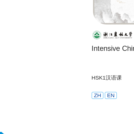
Intensive Ch
HSK1汉语课
ZH
EN