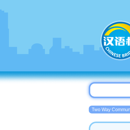
Two Way Commu