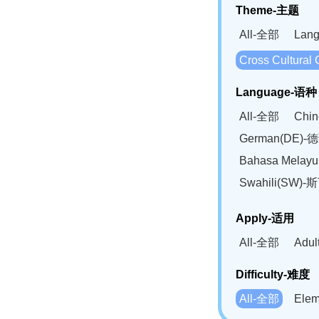
Theme-主题
All-全部
Lan
Cross Cultur
Language-语种
All-全部
Chi
German(DE)-
Bahasa Mela
Swahili(SW
Apply-适用
All-全部
Adu
Difficulty-难度
All-全部
Ele