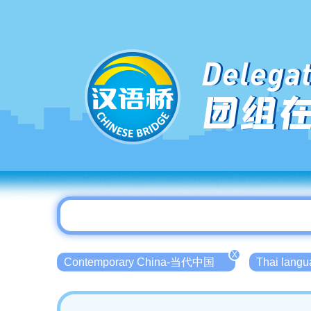
Delegat
团组
X
Contemporary China-当代中国
Thai lang