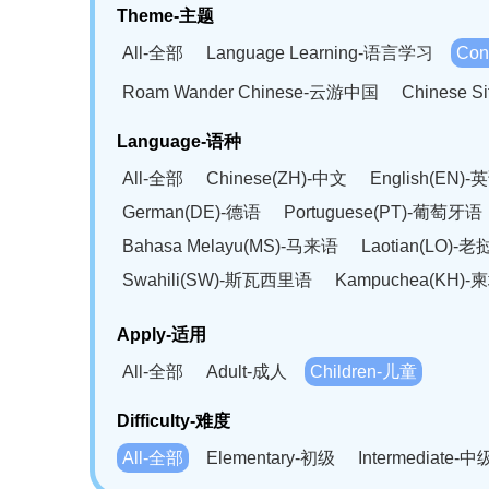
Theme-主题
All-全部
Language Learning-语言学习
Con
Roam Wander Chinese-云游中国
Chinese 
Language-语种
All-全部
Chinese(ZH)-中文
English(EN)-
German(DE)-德语
Portuguese(PT)-葡萄牙语
Bahasa Melayu(MS)-马来语
Laotian(LO)-
Swahili(SW)-斯瓦西里语
Kampuchea(KH)
Apply-适用
All-全部
Adult-成人
Children-儿童
Difficulty-难度
All-全部
Elementary-初级
Intermediate-中