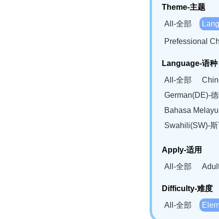
Theme-主题
All-全部
Lan
Prefessional
Language-语种
All-全部
Chi
German(DE)-
Bahasa Mela
Swahili(SW
Apply-适用
All-全部
Adu
Difficulty-难度
All-全部
Ele