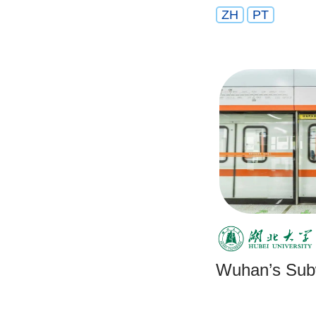
ZH
PT
Wuhan’s Su