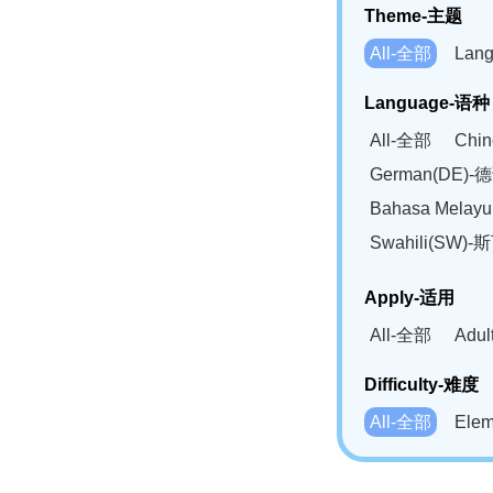
Theme-主题
All-全部
Lan
Language-语种
All-全部
Chi
German(DE)-
Bahasa Mela
Swahili(SW
Apply-适用
All-全部
Adu
Difficulty-难度
All-全部
Ele