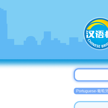
Portuguese-葡萄