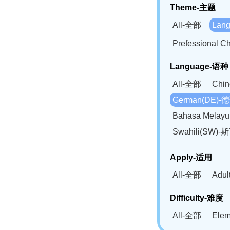
Theme-主题
All-全部
Lan
Prefessional
Language-语种
All-全部
Chi
German(DE)-
Bahasa Mela
Swahili(SW
Apply-适用
All-全部
Adu
Difficulty-难度
All-全部
Ele