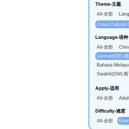
Theme-主题
All-全部
Lan
Cross Cultur
Language-语种
All-全部
Chi
German(DE)-
Bahasa Mela
Swahili(SW
Apply-适用
All-全部
Adu
Difficulty-难度
All-全部
Ele