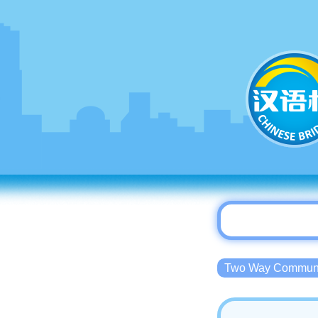
Two Way Commu