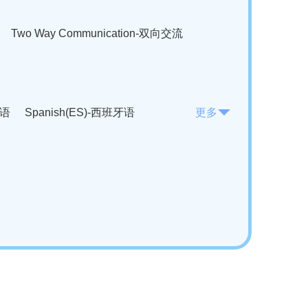
Two Way Communication-双向交流
法语
Spanish(ES)-西班牙语
更多
KO)-韩语
Vietnamese(VI)-越南语
ian(RO)-罗马尼亚语