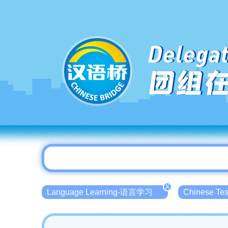
Delegat
团组
X
Language Learning-语言学习
Chinese T