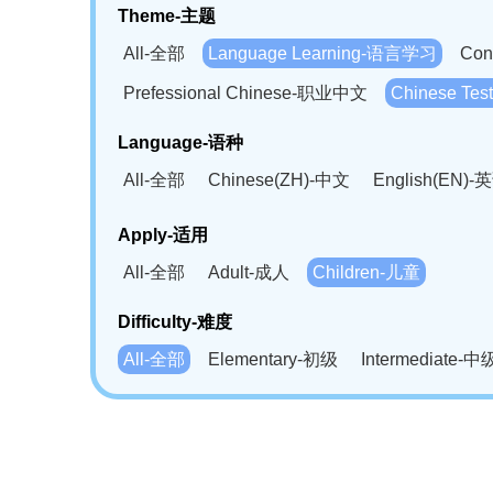
Theme-主题
All-全部
Language Learning-语言学习
Con
Prefessional Chinese-职业中文
Chinese T
Language-语种
All-全部
Chinese(ZH)-中文
English(EN)-
German(DE)-德语
Portuguese(PT)-葡萄牙语
Apply-适用
Bahasa Melayu(MS)-马来语
Laotian(LO)-
All-全部
Adult-成人
Children-儿童
Swahili(SW)-斯瓦西里语
Kampuchea(KH)
Difficulty-难度
All-全部
Elementary-初级
Intermediate-中