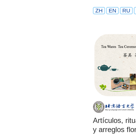
ZH
EN
RU
Artículos, rit
y arreglos flo