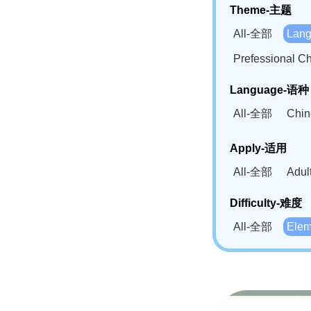
Theme-主题
All-全部
Lan
Prefessional
Language-语种
All-全部
Chi
German(DE)-
Apply-适用
Bahasa Mela
All-全部
Adu
Swahili(SW
Difficulty-难度
All-全部
Ele