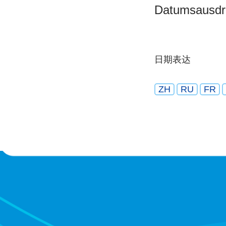
Datumsausdr
日期表达
ZH
RU
FR