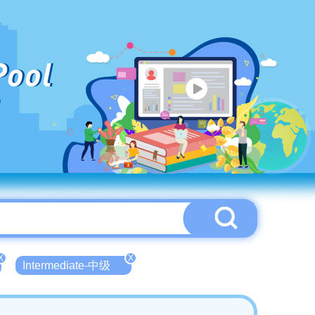
Pool
X
X
Intermediate-中级