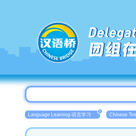
Delegat
团组
X
Language Learning-语言学习
Chinese T