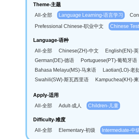
Theme-主题
All-全部
Language Learning-语言学习
Con
Prefessional Chinese-职业中文
Chinese T
Language-语种
All-全部
Chinese(ZH)-中文
English(EN)-
German(DE)-德语
Portuguese(PT)-葡萄牙语
Bahasa Melayu(MS)-马来语
Laotian(LO)-
Swahili(SW)-斯瓦西里语
Kampuchea(KH)
Apply-适用
All-全部
Adult-成人
Children-儿童
Difficulty-难度
All-全部
Elementary-初级
Intermediate-中