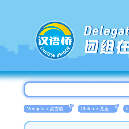
Delegat
团组
X
X
Mongolian-蒙古语
Children-儿童
I