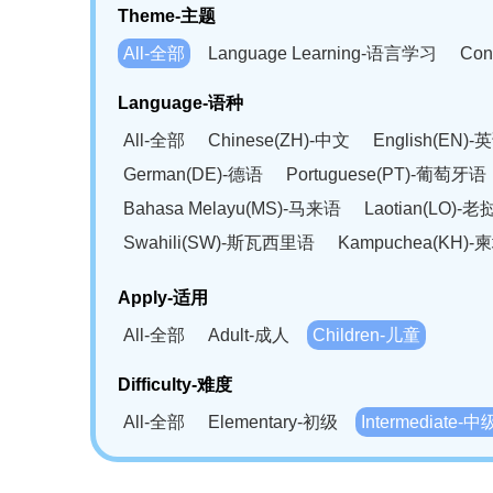
Theme-主题
All-全部
Language Learning-语言学习
Con
Language-语种
All-全部
Chinese(ZH)-中文
English(EN)-
German(DE)-德语
Portuguese(PT)-葡萄牙语
Bahasa Melayu(MS)-马来语
Laotian(LO)-
Swahili(SW)-斯瓦西里语
Kampuchea(KH)
Apply-适用
All-全部
Adult-成人
Children-儿童
Difficulty-难度
All-全部
Elementary-初级
Intermediate-中