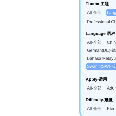
Theme-主题
All-全部
Lan
Prefessional
Language-语种
All-全部
Chi
German(DE)-
Bahasa Mela
Swahili(SW
Apply-适用
All-全部
Adu
Difficulty-难度
All-全部
Ele