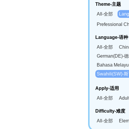
Theme-主题
All-全部
Lan
Prefessional
Language-语种
All-全部
Chi
German(DE)-
Bahasa Mela
Swahili(SW
Apply-适用
All-全部
Adu
Difficulty-难度
All-全部
Ele