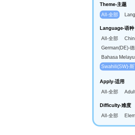
Theme-主题
All-全部
Lan
Language-语种
All-全部
Chi
German(DE)-
Bahasa Mela
Swahili(SW
Apply-适用
All-全部
Adu
Difficulty-难度
All-全部
Ele