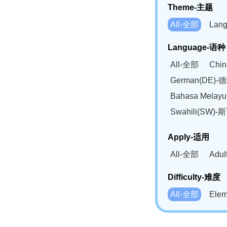
Theme-主题
All-全部
Lan
Language-语种
All-全部
Chi
German(DE)-
Bahasa Mela
Swahili(SW
Apply-适用
All-全部
Adu
Difficulty-难度
All-全部
Ele