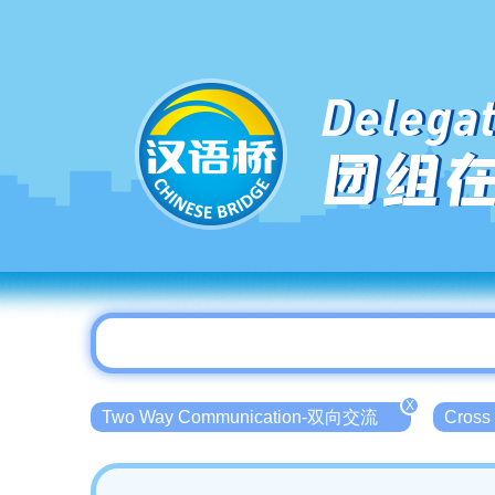
Delegat
团组
X
Two Way Communication-双向交流
Cross