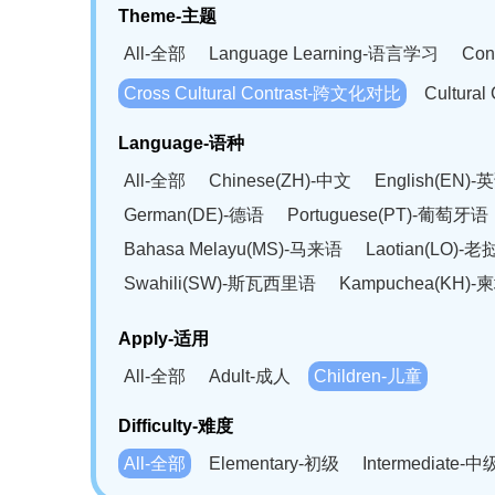
Theme-主题
All-全部
Language Learning-语言学习
Con
Cross Cultural Contrast-跨文化对比
Cultura
Language-语种
All-全部
Chinese(ZH)-中文
English(EN)-
German(DE)-德语
Portuguese(PT)-葡萄牙语
Bahasa Melayu(MS)-马来语
Laotian(LO)-
Swahili(SW)-斯瓦西里语
Kampuchea(KH)
Apply-适用
All-全部
Adult-成人
Children-儿童
Difficulty-难度
All-全部
Elementary-初级
Intermediate-中