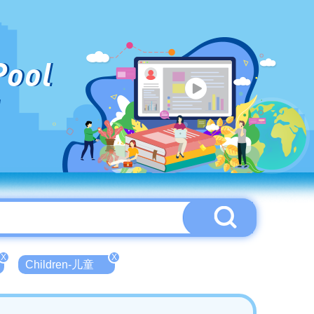
Pool
X
X
Children-儿童