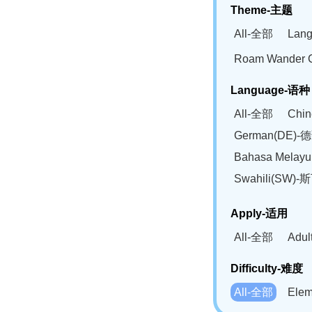
Theme-主题
All-全部
Lan
Roam Wander
Language-语种
All-全部
Chi
German(DE)-
Bahasa Mela
Swahili(SW
Apply-适用
All-全部
Adu
Difficulty-难度
All-全部
Ele