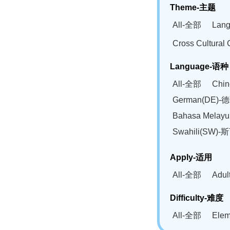
Theme-主题
All-全部
Lan
Cross Cultur
Language-语种
All-全部
Chi
German(DE)-
Bahasa Mela
Swahili(SW
Apply-适用
All-全部
Adu
Difficulty-难度
All-全部
Ele