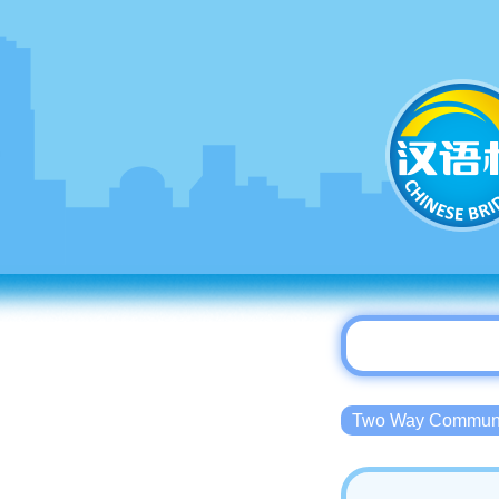
Two Way Commu