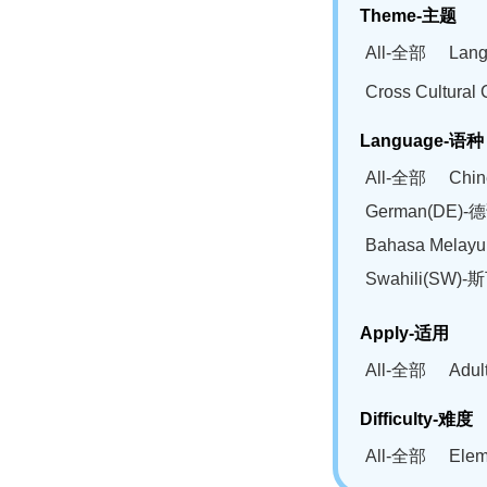
Theme-主题
All-全部
Lan
Cross Cultur
Language-语种
All-全部
Chi
German(DE)-
Bahasa Mela
Swahili(SW
Apply-适用
All-全部
Adu
Difficulty-难度
All-全部
Ele