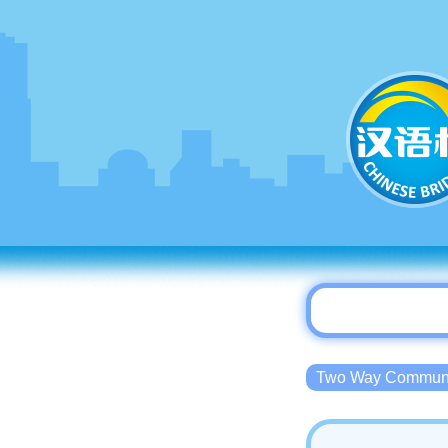
Two Way Commu